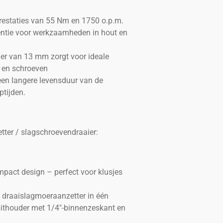
restaties van 55 Nm en 1750 o.p.m.
ëntie voor werkzaamheden in hout en
r van 13 mm zorgt voor ideale
n en schroeven
een langere levensduur van de
tijden.
tter / slagschroevendraaier:
mpact design – perfect voor klusjes
draaislagmoeraanzetter in één
bithouder met 1/4"-binnenzeskant en