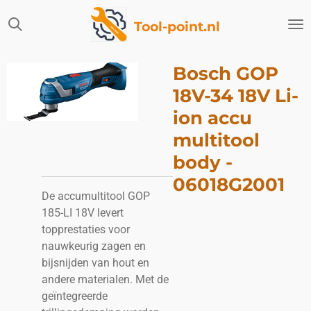
Ga
Tool-point.nl
direct
naar
de
Bosch GOP
hoofdinhoud
18V-34 18V Li-
ion accu
multitool
body -
06018G2001
De accumultitool GOP
185-LI 18V levert
topprestaties voor
nauwkeurig zagen en
bijsnijden van hout en
andere materialen. Met de
geïntegreerde