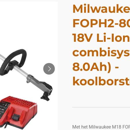
Milwauke
FOPH2-80
18V Li-Io
combisys
8.0Ah) -
koolborst
Met het Milwaukee M18 FOP