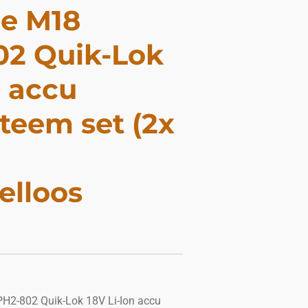
e M18
2 Quik-Lok
n accu
teem set (2x
elloos
H2-802 Quik-Lok 18V Li-Ion accu