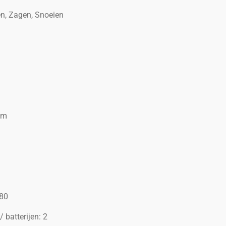
, Zagen, Snoeien
pm
680
 batterijen: 2