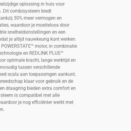
elzijdige oplossing in huis voor
. Dit combisysteem biedt
dankzij 30% meer vermogen en
aties, waardoor je moeiteloos door
drie snelheidsinstellingen en een
zodat je altijd nauwkeurig kunt werken.
ze POWERSTATE™ motor, in combinatie
echnologie en REDLINK PLUS™
oor optimale kracht, lange werktijd en
nvoudig tussen verschillende
reed scala aan toepassingen aankunt.
ereedschap klaar voor gebruik en de
 en draagring bieden extra comfort en
systeem is compatibel met alle
ardoor je nog efficiënter werkt met
n.