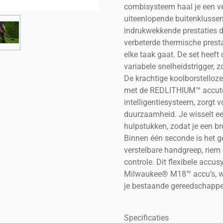
combisysteem haal je een ve
uiteenlopende buitenklussen
indrukwekkende prestaties 
verbeterde thermische prest
elke taak gaat. De set heeft 
variabele snelheidstrigger, 
De krachtige koolborstello
met de REDLITHIUM™ accut
intelligentiesysteem, zorgt v
duurzaamheid. Je wisselt ee
hulpstukken, zodat je een b
Binnen één seconde is het g
verstelbare handgreep, riem
controle. Dit flexibele accu
Milwaukee® M18™ accu’s, wa
je bestaande gereedschappe
Specificaties