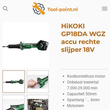
Ga
Tool-point.nl
direct
naar
de
HiKOKI
hoofdinhoud
GP18DA WGZ
accu rechte
slijper 18V
Koolborstelloze motor
Onbelast toerental
7.000-29.000 min
Capaciteit 50mm
Spantang ˆ… 6mm
Motorrem