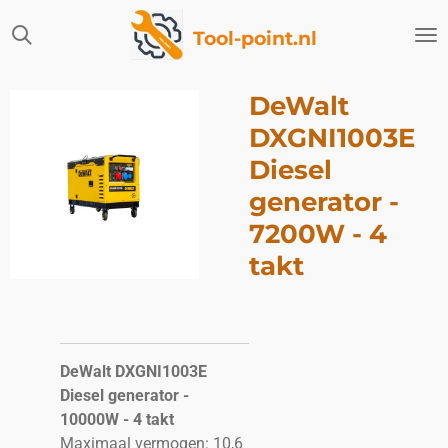
Ga
Tool-point.nl
direct
naar
de
DeWalt
hoofdinhoud
DXGNI1003E
Diesel
generator -
7200W - 4
takt
DeWalt DXGNI1003E
Diesel generator -
10000W - 4 takt
Maximaal vermogen: 10,6